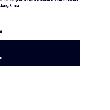
gdong, China
78
om