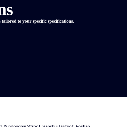
ns
ailored to your specific specifications.
, Yundonghai Street, Sanshui District, Foshan