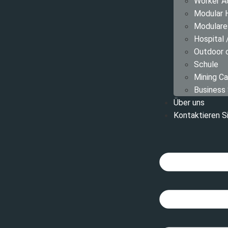
Worker 
Modular 
Modulare
Hospital
Outdoor
Schule
Mining C
Business
Über uns
Kontaktieren S