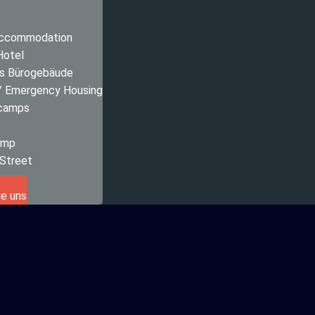
Accommodation
Hotel
s Bürogebäude
 / Emergency Housing
 camps
amp
 Street
ie uns