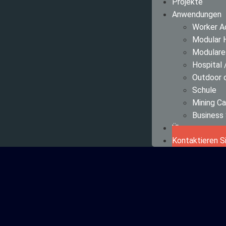
Projekte
Anwendungen
Worker 
Modular 
Modulare
Hospital
Outdoor
Schule
Mining C
Business
Über uns
Kontaktieren S