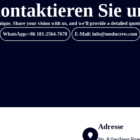
ontaktieren Sie u
que. Share your vision with us, and we’ll provide a detailed quote t
WhatsApp:+86 181-2564-7678
E-Mail: info@moducrew.com
Adresse
No. 8 Gaofeng Road