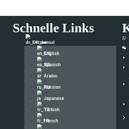
Schnelle Links
K
German
English
Spanish
Arabic
Russian
Japanese
Turkish
French