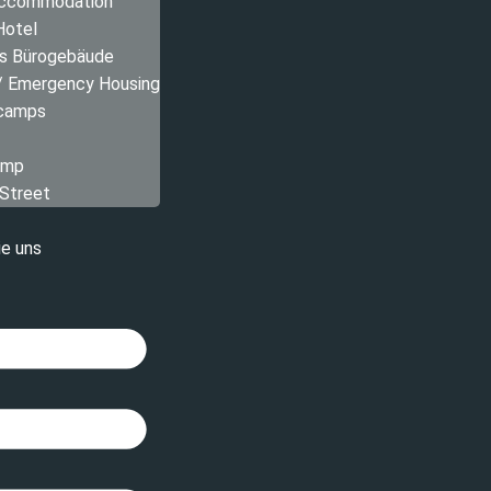
Accommodation
Hotel
s Bürogebäude
 / Emergency Housing
 camps
amp
 Street
ie uns